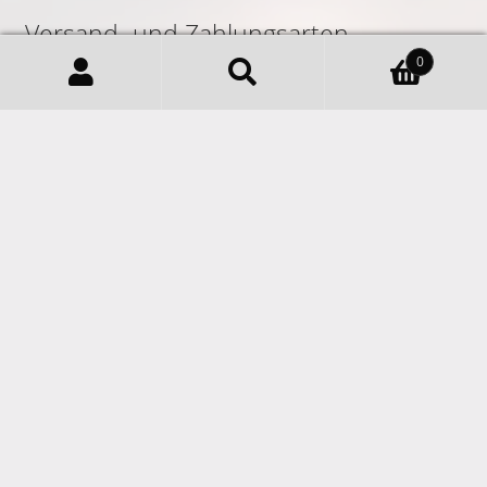
Kaffeesorten Siebengebirge Für
Zuhause, Zubereitung
Filterkaffee
Kaffee Siebengebirge Filterkaffee, Aufgebrüht
Vollautomaten Und Individuelle
Zubereitung. Spezialitätenkaffee Feiner
Siebengebirgskaffee Aus 100% Arabica,
Geschenke In Königswinter Mit
Besonderem Kaffee-Aroma. Nachhaltiger