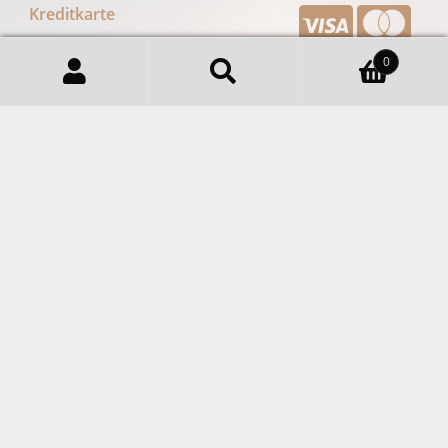
Regional Kaffee Siebengebirge
Ganze Bohne 100% Arabica
Und Mischungen Aus Arabica
Und Robusta. Im Trommelröster
Geröstete Kaffee Wird Bewusst
Etwas Heller Geröstet, Um Alle
Geschmacklichen Feinheiten
Des Kaffees Bestmöglich