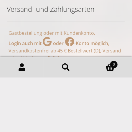
Spezialitätenkaffee Feiner
Siebengebirgskaffee Aus 100%
Arabica, Geschenke In
Königswinter Mit Besonderem