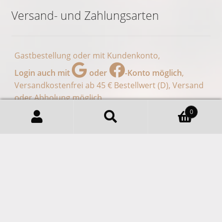
Spezialitätenkaffee Feiner
Siebengebirgskaffee Aus 100%
Arabica, Geschenke In
Königswinter Mit Besonderem