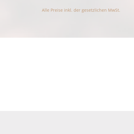
Siebengebirgskaffeesorten Für 