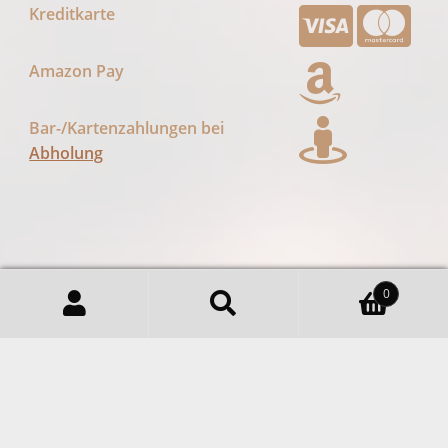
Regional Kaffee Siebengebirge
Ganze Bohne 100% Arabica