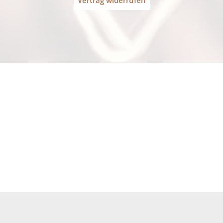
östung Ideal Für Kaffeemaschine