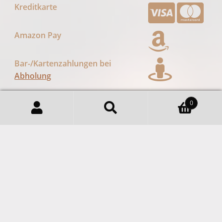
Regional Kaffee Siebengebirge
Ganze Bohne 100% Arabica
Und Mischungen Aus Arabica
Und Robusta.